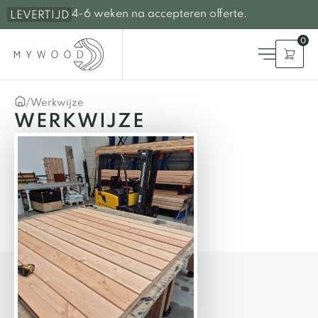
4-6 weken na accepteren offerte.
LEVERTIJD
0
/
Werkwijze
WERKWIJZE