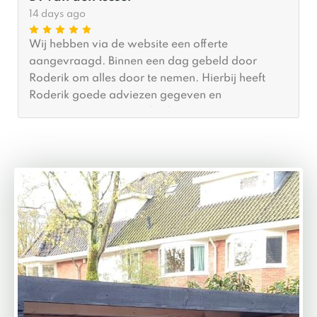
14 days ago
Wij hebben via de website een offerte
aangevraagd. Binnen een dag gebeld door
Roderik om alles door te nemen. Hierbij heeft
Roderik goede adviezen gegeven en
meegedacht wat betreft afmetingen. Er was
(gelukkig voor ons) al tijd om hem binnen een
maand te plaatsen. De plaatsing zelf was binnen
twee (2) uur gedaan en we zijn echt blij met het
resultaat. Ik zou MYWOOD zeker aanbevelen.