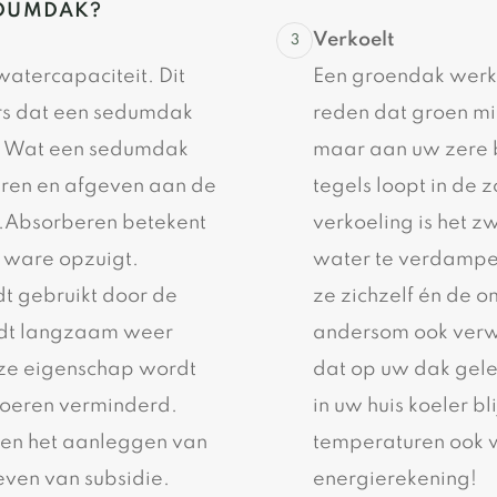
EDUMDAK?
Verkoelt
atercapaciteit. Dit
Een groendak werkt
ers dat een sedumdak
reden dat groen m
. Wat een sedumdak
maar aan uw zere 
eren en afgeven aan de
tegels loopt in de
r.Absorberen betekent
verkoeling is het 
t ware opzuigt.
water te verdampe
 gebruikt door de
ze zichzelf én de
rdt langzaam weer
andersom ook verw
ze eigenschap wordt
dat op uw dak gele
voeren verminderd.
in uw huis koeler bli
en het aanleggen van
temperaturen ook w
even van subsidie.
energierekening!