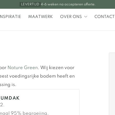
4-6 weken na accepteren offerte.
LEVERTIJD
INSPIRATIE
MAATWERK
OVER ONS
CONTACT
oor
Nature Green
. Wij kiezen voor
est voedingsrijke bodem heeft en
ing is.
EDUMDAK
2.
maal 95% begroeiing.