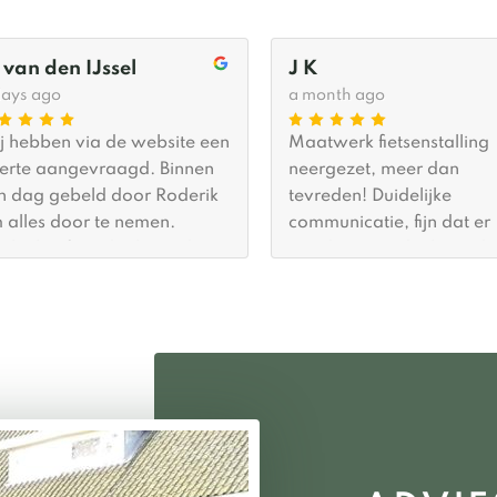
 van den IJssel
J K
days ago
a month ago
j hebben via de website een
Maatwerk fietsenstalling
ferte aangevraagd. Binnen
neergezet, meer dan
n dag gebeld door Roderik
tevreden! Duidelijke
 alles door te nemen.
communicatie, fijn dat er
erbij heeft Roderik goede
wordt meegedacht en da
viezen gegeven en
met top suggesties kwam
egedacht wat betreft
was al tevreden, maar hi
metingen. Er was (gelukkig
kwam nog een keertje zel
or ons) al tijd om hem
terug om het van 100% n
nnen een maand te
110% te brengen… Absolu
aatsen. De plaatsing zelf
aanrader
s binnen twee (2) uur
daan en we zijn echt blij
t het resultaat. Ik zou