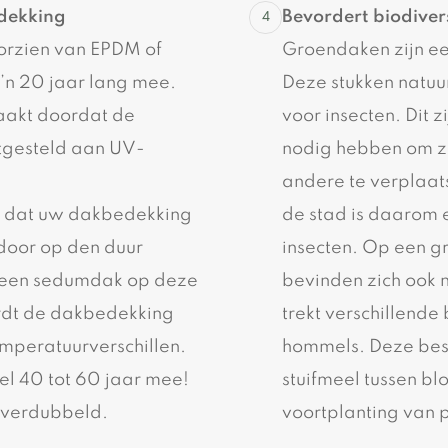
dekking
Bevordert biodivers
oorzien van EPDM of
Groendaken zijn ee
’n 20 jaar lang mee.
Deze stukken natuur 
aakt doordat de
voor insecten. Dit 
tgesteld aan UV-
nodig hebben om zi
andere te verplaat
 dat uw dakbedekking
de stad is daarom 
rdoor op den duur
insecten. Op een g
r een sedumdak op deze
bevinden zich ook 
rdt de dakbedekking
trekt verschillende 
mperatuurverschillen.
hommels. Deze best
l 40 tot 60 jaar mee!
stuifmeel tussen bl
 verdubbeld.
voortplanting van 