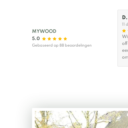
Jaap Groenendijk
D.
5 days ago
11 
MYWOOD
Alles was top geregeld!
Wi
5.0
Handig bestelproces via de
of
Gebaseerd op 88 beoordelingen
website. Van te voren een
ee
paar keer contact gehad met
om
Roderick en al mijn vragen
Hi
werden deskundig
ad
beantwoord en er werd goed
me
meegedacht met mijn situatie.
af
Heel blij met het uiteindelijke
vo
resultaat! Fietsenschuur van
bi
hoge kwaliteit! Deze is
pl
250x200x195.
wa
ge
me