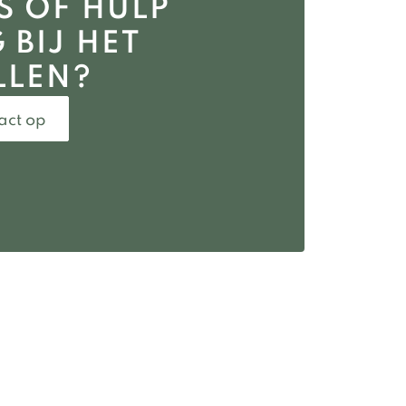
S OF HULP
zon mee. Alles netjes al klaar
 BIJ HET
gemaakt en echt binnen no
time stond het tuinschuurtje.
LLEN?
Helemaal niet storend in de
tuin, keurig afgewerkt en
act op
overal over nagedacht. Super
blij mee, ook met de service
die je nog hebt voor als er wat
is en ik ze kan bellen (wat ik
denk ik helemaal niet nodig
heb). Gewoon alles een
prettige ervaring, met een
mooie blikvanger nu in onze
tuin. Dank je wel MYWOOD
en wie weet tot ooit.