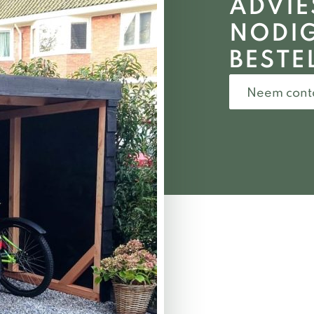
ADVIE
WOOD zeker aanbevelen.
NODIG
BESTE
Neem cont