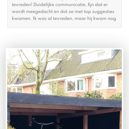
en duidelijke communicatie, openheid en
meedenken wat passend zou zijn in onze
kindertuin en daarna een afspraak gemaakt.
Relatief ging het snel voordat MyWood langs kon
komen, maar wachten duurt dan altijd even lang
op zo iets leuks. Daar was hij dan eindelijk,
gelukkig scheen even de zon, maar de 2 heren
namen de zon mee. Alles netjes al klaar gemaakt
en echt binnen no time stond het tuinschuurtje.
Helemaal niet storend in de tuin, keurig
afgewerkt en overal over nagedacht. Super blij
mee, ook met de service die je nog hebt voor als
er wat is en ik ze kan bellen (wat ik denk ik
helemaal niet nodig heb). Gewoon alles een
prettige ervaring, met een mooie blikvanger nu in
onze tuin. Dank je wel MYWOOD en wie weet tot
ooit.