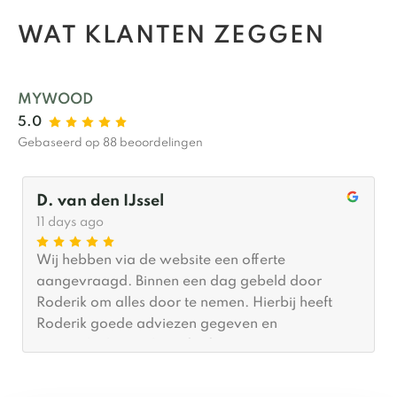
WAT KLANTEN ZEGGEN
MYWOOD
5.0
Gebaseerd op 88 beoordelingen
D. van den IJssel
11 days ago
Wij hebben via de website een offerte
aangevraagd. Binnen een dag gebeld door
Roderik om alles door te nemen. Hierbij heeft
Roderik goede adviezen gegeven en
meegedacht wat betreft afmetingen. Er was
(gelukkig voor ons) al tijd om hem binnen een
maand te plaatsen. De plaatsing zelf was binnen