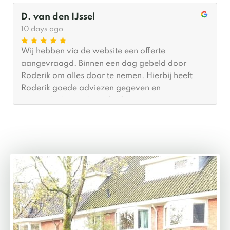
D. van den IJssel
10 days ago
Wij hebben via de website een offerte
aangevraagd. Binnen een dag gebeld door
Roderik om alles door te nemen. Hierbij heeft
Roderik goede adviezen gegeven en
meegedacht wat betreft afmetingen. Er was
(gelukkig voor ons) al tijd om hem binnen een
maand te plaatsen. De plaatsing zelf was binnen
twee (2) uur gedaan en we zijn echt blij met het
resultaat. Ik zou MYWOOD zeker aanbevelen.