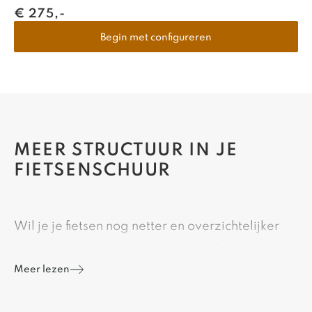
€
275,-
Begin met configureren
MEER STRUCTUUR IN JE
FIETSENSCHUUR
Wil je je fietsen nog netter en overzichtelijker
stallen? Kies dan voor dit stevige fietsrek,
Meer lezen
geschikt voor 5 fietsen.
Het rek is gemaakt van gegalvaniseerd staal