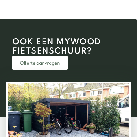
(gelukkig voor ons) al tijd om hem binnen een
maand te plaatsen. De plaatsing zelf was binnen
twee (2) uur gedaan en we zijn echt blij met het
resultaat. Ik zou MYWOOD zeker aanbevelen.
OOK EEN MYWOOD
FIETSEN­SCHUUR?
Offerte aanvragen