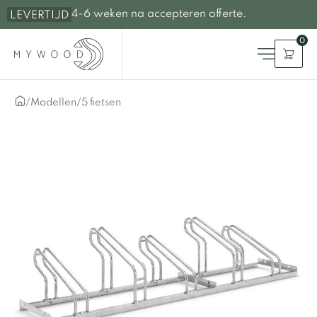
4-6 weken na accepteren offerte.
LEVERTIJD
0
/
Modellen
/
5 fietsen