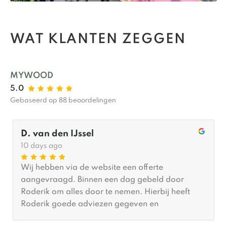
WAT KLANTEN ZEGGEN
MYWOOD
5.0
Gebaseerd op 88 beoordelingen
J K
29 days ago
Maatwerk fietsenstalling neergezet, meer dan
tevreden! Duidelijke communicatie, fijn dat er
wordt meegedacht en dat ze met top suggesties
kwamen. Ik was al tevreden, maar hij kwam nog
een keertje zelf terug om het van 100% naar