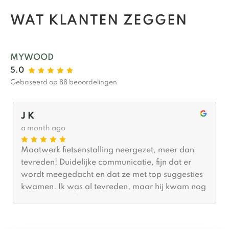
WAT KLANTEN ZEGGEN
MYWOOD
5.0
Gebaseerd op 88 beoordelingen
J K
a month ago
Maatwerk fietsenstalling neergezet, meer dan
tevreden! Duidelijke communicatie, fijn dat er
wordt meegedacht en dat ze met top suggesties
kwamen. Ik was al tevreden, maar hij kwam nog
een keertje zelf terug om het van 100% naar
110% te brengen… Absolute aanrader