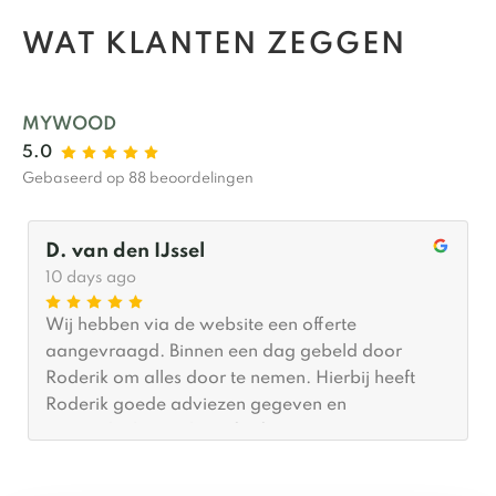
WAT KLANTEN ZEGGEN
MYWOOD
5.0
Gebaseerd op 88 beoordelingen
D. van den IJssel
10 days ago
Wij hebben via de website een offerte
aangevraagd. Binnen een dag gebeld door
Roderik om alles door te nemen. Hierbij heeft
Roderik goede adviezen gegeven en
meegedacht wat betreft afmetingen. Er was
(gelukkig voor ons) al tijd om hem binnen een
maand te plaatsen. De plaatsing zelf was binnen