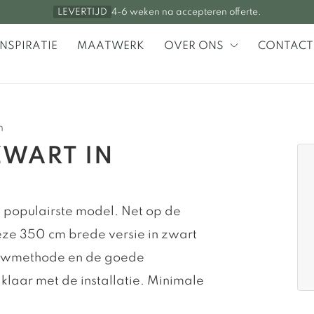
4-6 weken na accepteren offerte.
LEVERTIJD
INSPIRATIE
MAATWERK
OVER ONS
CONTACT
n
ZWART IN
 populairste model. Net op de
eze 350 cm brede versie in zwart
ouwmethode en de goede
laar met de installatie. Minimale
.