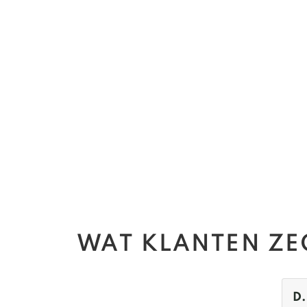
WAT KLANTEN Z
dijk
D. van den IJssel