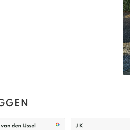
EGGEN
J K
Linda Bekker