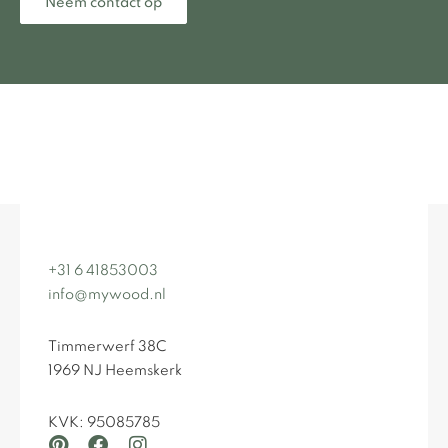
Neem contact op
+31 6 41853003
info@mywood.nl
Timmerwerf 38C
1969 NJ Heemskerk
KVK: 95085785