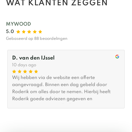
WAT KLANTEN ZEGGEN
MYWOOD
5.0
Gebaseerd op 88 beoordelingen
D. van den IJssel
10 days ago
Wij hebben via de website een offerte
aangevraagd. Binnen een dag gebeld door
Roderik om alles door te nemen. Hierbij heeft
Roderik goede adviezen gegeven en
meegedacht wat betreft afmetingen. Er was
(gelukkig voor ons) al tijd om hem binnen een
maand te plaatsen. De plaatsing zelf was binnen
twee (2) uur gedaan en we zijn echt blij met het