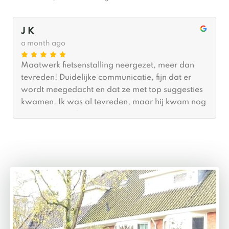
J K
a month ago
Maatwerk fietsenstalling neergezet, meer dan
tevreden! Duidelijke communicatie, fijn dat er
wordt meegedacht en dat ze met top suggesties
kwamen. Ik was al tevreden, maar hij kwam nog
een keertje zelf terug om het van 100% naar
110% te brengen… Absolute aanrader