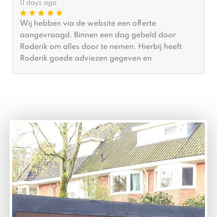
11 days ago
Wij hebben via de website een offerte
aangevraagd. Binnen een dag gebeld door
Roderik om alles door te nemen. Hierbij heeft
Roderik goede adviezen gegeven en
meegedacht wat betreft afmetingen. Er was
(gelukkig voor ons) al tijd om hem binnen een
maand te plaatsen. De plaatsing zelf was binnen
twee (2) uur gedaan en we zijn echt blij met het
resultaat. Ik zou MYWOOD zeker aanbevelen.