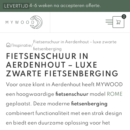
4-6 weken na accepteren offerte.
LEVERTIJD
0
Fietsenschuur in Aerdenhout – luxe zwarte
/
Inspiratie
/
fietsenberging
FIETSENSCHUUR IN
AERDENHOUT – LUXE
ZWARTE FIETSENBERGING
Voor onze klant in Aerdenhout heeft MYWOOD
een hoogwaardige
fietsenschuur
model
ROME
geplaatst. Deze moderne
fietsenberging
combineert functionaliteit met een strak design
en biedt een duurzame oplossing voor het