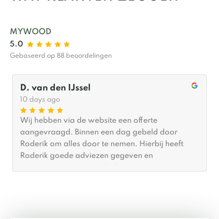
MYWOOD
5.0
Gebaseerd op 88 beoordelingen
D. van den IJssel
10 days ago
Wij hebben via de website een offerte
aangevraagd. Binnen een dag gebeld door
Roderik om alles door te nemen. Hierbij heeft
Roderik goede adviezen gegeven en
meegedacht wat betreft afmetingen. Er was
(gelukkig voor ons) al tijd om hem binnen een
maand te plaatsen. De plaatsing zelf was binnen
twee (2) uur gedaan en we zijn echt blij met het
resultaat. Ik zou MYWOOD zeker aanbevelen.