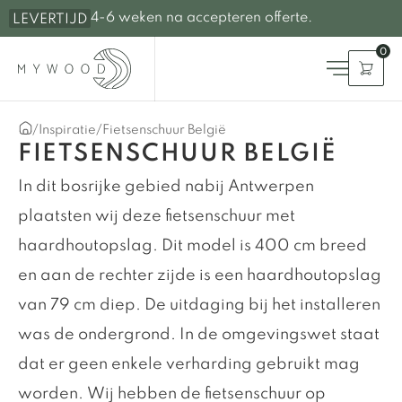
4-6 weken na accepteren offerte.
LEVERTIJD
0
/
Inspiratie
/
Fietsenschuur België
FIETSENSCHUUR BELGIË
In dit bosrijke gebied nabij Antwerpen
plaatsten wij deze fietsenschuur met
haardhoutopslag. Dit model is 400 cm breed
en aan de rechter zijde is een haardhoutopslag
van 79 cm diep. De uitdaging bij het installeren
was de ondergrond. In de omgevingswet staat
dat er geen enkele verharding gebruikt mag
worden. Wij hebben de fietsenschuur op