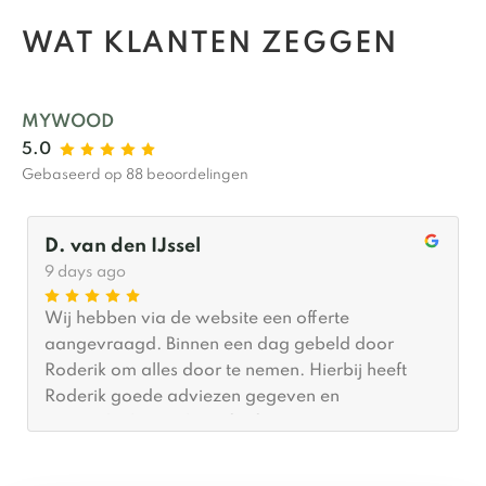
WAT KLANTEN ZEGGEN
MYWOOD
5.0
Gebaseerd op 88 beoordelingen
D. van den IJssel
9 days ago
Wij hebben via de website een offerte
aangevraagd. Binnen een dag gebeld door
Roderik om alles door te nemen. Hierbij heeft
Roderik goede adviezen gegeven en
meegedacht wat betreft afmetingen. Er was
(gelukkig voor ons) al tijd om hem binnen een
maand te plaatsen. De plaatsing zelf was binnen